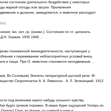
ии состояние длительного бездействия у некоторых
оды жаркой погоды или засухи. Проявления
, движение и дыхание, замедляются, и животное расходует
варь
я, мн. нет, ср. (книжн.). Состояние по гл. цепенеть
 Д.Н. Ушаков. 1935 1940 …
резко пониженной жизнедеятельности, наступающее у
обление к переживанию неблагоприятных условий внеш.
влаги и пищи. При О. животное становится неподвижным …
ов, Вл.Соловьев) Эпитеты литературной русской речи. М:
щество Скоропечатни А. А. Левенсон . А. Л. Зеленецкий. 1913
сти под влиянием какого нибудь сильного чувства,
 Как будто громом поражен. В какую бурю ощущений Теперь он
 Онегин) Ганя, во фраке, со шляпой в руке и …