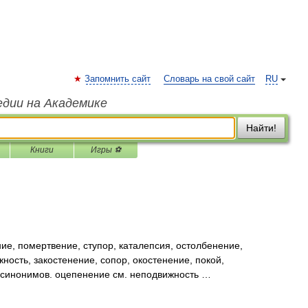
Запомнить сайт
Словарь на свой сайт
RU
едии на Академике
Найти!
Книги
Игры ⚽
е, помертвение, ступор, каталепсия, остолбенение,
ность, закостенение, сопор, окостенение, покой,
х синонимов. оцепенение см. неподвижность …