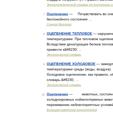
Энциклопедический словарь по психологии и
Оцепенение
— Почувствовать во сне 
7
беспокойного состояния …
Сонник Миллера
ОЦЕПЕНЕНИЕ ТЕПЛОВОЕ
— нарушени
8
температурами. При тепловом оцепене
Вследствие денатурации белков тепло
привести к&#8230; …
Экологический словарь
ОЦЕПЕНЕНИЕ ХОЛОДОВОЕ
— замедле
9
температурами среды (воды, воздуха).
Холодовое оцепенение, как правило, 
словарь.&#8230; …
Экологический словарь
Оцепенение
— животных, состояние 
10
холоднокровных пойкилотермных живот
переживанию неблагоприятных условий
Большая советская энциклопедия