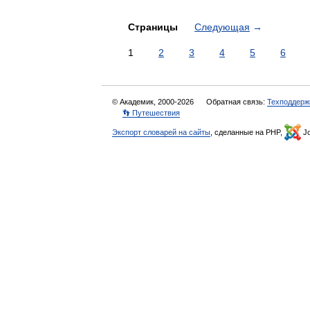
Страницы
Следующая
→
1
2
3
4
5
6
© Академик, 2000-2026
Обратная связь:
Техподдерж
👣 Путешествия
Экспорт словарей на сайты
, сделанные на PHP,
Jo