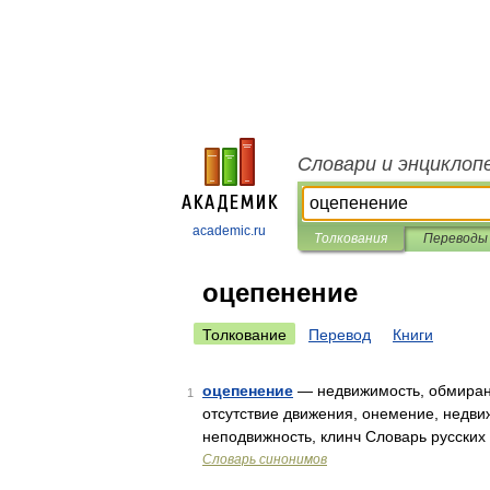
Словари и энциклоп
academic.ru
Толкования
Переводы
оцепенение
Толкование
Перевод
Книги
оцепенение
— недвижимость, обмирани
1
отсутствие движения, онемение, недвиж
неподвижность, клинч Словарь русски
Словарь синонимов