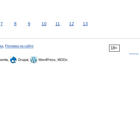
7
8
9
10
11
12
13
ка
,
Реклама на сайте
18+
omla,
Drupal,
WordPress, MODx.