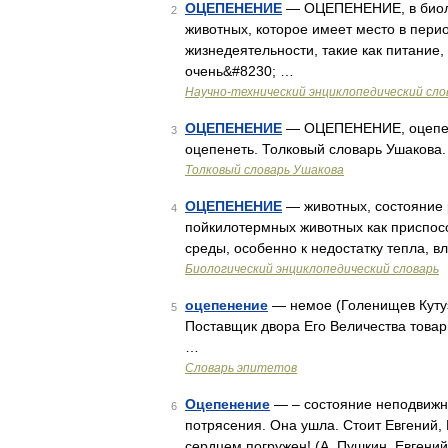
ОЦЕПЕНЕНИЕ
— ОЦЕПЕНЕНИЕ, в биолог
2
животных, которое имеет место в пери
жизнедеятельности, такие как питание
очень&#8230; …
Научно-технический энциклопедический сло
ОЦЕПЕНЕНИЕ
— ОЦЕПЕНЕНИЕ, оцепенени
3
оцепенеть. Толковый словарь Ушакова.
Толковый словарь Ушакова
ОЦЕПЕНЕНИЕ
— животных, состояние 
4
пойкилотермных животных как приспос
среды, особенно к недостатку тепла, 
Биологический энциклопедический словарь
оцепенение
— немое (Голенищев Кутуз
5
Поставщик двора Его Величества товари
…
Словарь эпитетов
Оцепенение
— – состояние неподвижно
6
потрясения. Она ушла. Стоит Евгений,
сердцем погружен! (А. Пушкин, Евгений